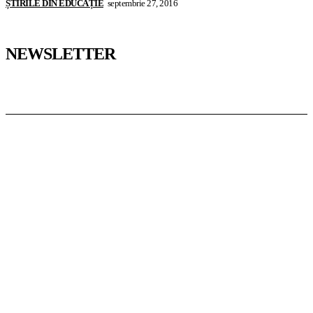
ȘTIRILE DIN EDUCAȚIE
septembrie 27, 2016
NEWSLETTER
Pedagoteca.ro
Știrile din Educație
Preșcolar
Școală
Universitar
Studii în Străinătate
InformaTeca.ro
Știri
Politică
Economie
Educație
Sport
Agricultură
Casă și Grădină
Casoteca.ro
Noutăți
Amenajări
Grădină
Info Util
Agroteca.ro
La Zi
Produse
Utilaje
MoneyBuzz
Bani
Business
Tech
Green
Retail
București
English
Goool.ro
Superliga
Liga 2
Liga 3
Steaua
Dinamo
Rapid
PRescu
România Informată
Curierul Național
Prahova Liberă
Slatina Buzz
HomeTalks